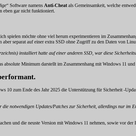
lige
“ Software namens
Anti-Cheat
als Gemeinsamkeit, welche entweder
 eben gar nicht funktioniert.
lich spielen möchte ohne viel herum experimentieren im Zusammenhang m
ren aber separat auf einer extra SSD ohne Zugriff zu den Daten von Lin
rzeichnis) installiert hatte auf einer anderen SSD, war diese Sicherh
r das absolute Minimum darstellt im Zusammenhang mit Windows 11 und
 performant.
0 zum Ende des Jahr 2025 die Unterstützung für Sicherheit -Updates
für die notwendigen Updates/Patches zur Sicherheit, allerdings nur im
chen und die neuste Version mit Windows 11 nehmen, sowie vor der Ins