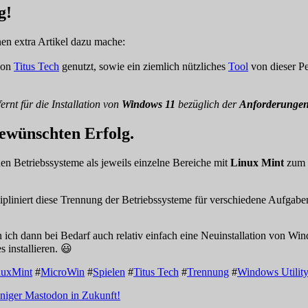
g!
en extra Artikel dazu mache:
von
Titus Tech
genutzt, sowie ein ziemlich nützliches
Tool
von dieser Pe
ernt für die Installation von
Windows 11
bezüglich der
Anforderunge
gewünschten Erfolg.
en Betriebssysteme als jeweils einzelne Bereiche mit
Linux Mint
zum
szipliniert diese Trennung der Betriebssysteme für verschiedene Aufgabe
h dann bei Bedarf auch relativ einfach eine Neuinstallation von Win
 installieren. 😃
nuxMint
#
MicroWin
#
Spielen
#
Titus Tech
#
Trennung
#
Windows Utilit
eniger Mastodon in Zukunft!