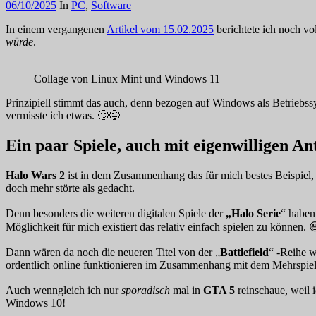
06/10/2025
In
PC
,
Software
In einem vergangenen
Artikel vom 15.02.2025
berichtete ich noch v
würde
.
Collage von Linux Mint und Windows 11
Prinzipiell stimmt das auch, denn bezogen auf Windows als Betrieb
vermisste ich etwas. 🙄😜
Ein paar Spiele, auch mit eigenwilligen An
Halo Wars 2
ist in dem Zusammenhang das für mich bestes Beispiel, 
doch mehr störte als gedacht.
Denn besonders die weiteren digitalen Spiele der
„Halo Serie
“ haben
Möglichkeit für mich existiert das relativ einfach spielen zu können. 
Dann wären da noch die neueren Titel von der „
Battlefield
“ -Reihe w
ordentlich online funktionieren im Zusammenhang mit dem Mehrspie
Auch wenngleich ich nur
sporadisch
mal in
GTA 5
reinschaue, weil i
Windows 10!