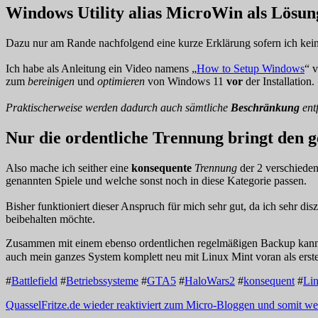
Windows Utility alias MicroWin als Lösun
Dazu nur am Rande nachfolgend eine kurze Erklärung sofern ich kein
Ich habe als Anleitung ein Video namens „
How to Setup Windows
“ 
zum
bereinigen
und
optimieren
von Windows 11
vor
der Installation.
Praktischerweise werden dadurch auch sämtliche
Beschränkung
entf
Nur die ordentliche Trennung bringt den 
Also mache ich seither eine
konsequente
Trennung
der 2 verschieden
genannten Spiele und welche sonst noch in diese Kategorie passen.
Bisher funktioniert dieser Anspruch für mich sehr gut, da ich sehr di
beibehalten möchte.
Zusammen mit einem ebenso ordentlichen regelmäßigen Backup kann ic
auch mein ganzes System komplett neu mit Linux Mint voran als erstes
#
Battlefield
#
Betriebssysteme
#
GTA5
#
HaloWars2
#
konsequent
#
Li
QuasselFritze.de wieder reaktiviert zum Micro-Bloggen und somit w